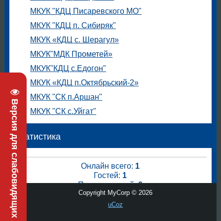
МКУК "КДЦ Писаревского МО"
МКУК "КДЦ п. Сибиряк"
МКУК «КДЦ с. Шерагул»
МКУК"МДК Прометей»
МКУК"КДЦ с.Едогон"
МКУК «КДЦ п.Октябрьский-2»
МКУК "СК п.Аршан"
Версия для слабовидящих
МКУК "СК с.Уйгат"
Статистика
Онлайн всего:
1
Гостей:
1
Пользователей:
0
Copyright MyCorp © 2026
uCoz