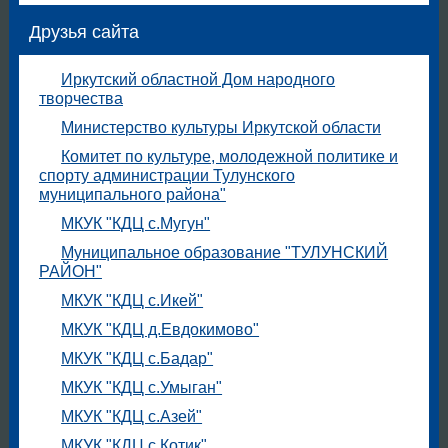
Друзья сайта
Иркутский областной Дом народного
творчества
Министерство культуры Иркутской области
Комитет по культуре, молодежной политике и
спорту администрации Тулунского
муниципального района"
МКУК "КДЦ с.Мугун"
Муниципальное образование "ТУЛУНСКИЙ
РАЙОН"
МКУК "КДЦ с.Икей"
МКУК "КДЦ д.Евдокимово"
МКУК "КДЦ с.Бадар"
МКУК "КДЦ с.Умыган"
МКУК "КДЦ с.Азей"
МКУК "КДЦ с.Котик"