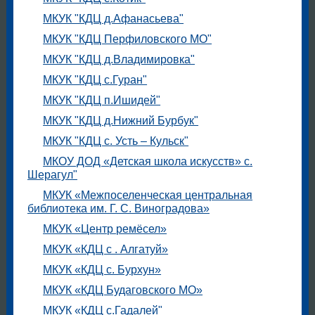
МКУК "КДЦ д.Афанасьева"
МКУК "КДЦ Перфиловского МО"
МКУК "КДЦ д.Владимировка"
МКУК "КДЦ с.Гуран"
МКУК "КДЦ п.Ишидей"
МКУК "КДЦ д.Нижний Бурбук"
МКУК "КДЦ с. Усть – Кульск"
МКОУ ДОД «Детская школа искусств» с.
Шерагул"
МКУК «Межпоселенческая центральная
библиотека им. Г. С. Виноградова»
МКУК «Центр ремёсел»
МКУК «КДЦ с . Алгатуй»
МКУК «КДЦ с. Бурхун»
МКУК «КДЦ Будаговского МО»
МКУК «КДЦ с.Гадалей"